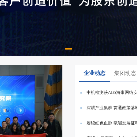
企业动态
集团动态
中机检测获ABS海事网络
E26/E27...
深耕产业集群 贯通政策落
赓续红色血脉 赋能发展征