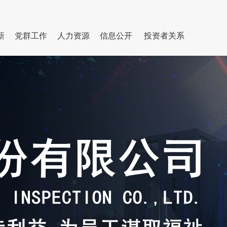
新
党群工作
人力资源
信息公开
投资者关系
基本信息
科研平台
集团动态
专家队伍
党建活动
认证服务
履行社会责任
行业工作
群团园地
招聘信息
成果奖励
通知公告
学习教育
招标采购信息
国际合作
纪检廉政
公开信息
学习二十大精
神