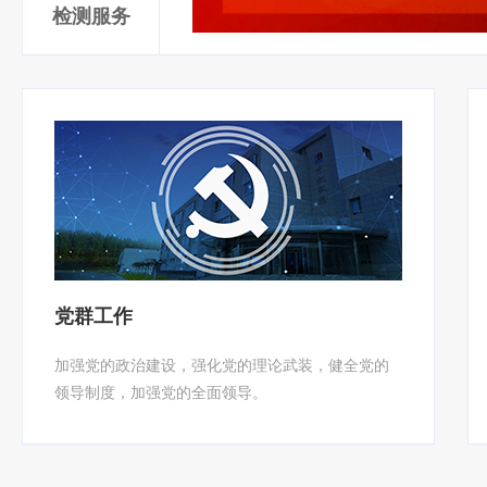
检测服务
党群工作
加强党的政治建设，强化党的理论武装，健全党的
领导制度，加强党的全面领导。