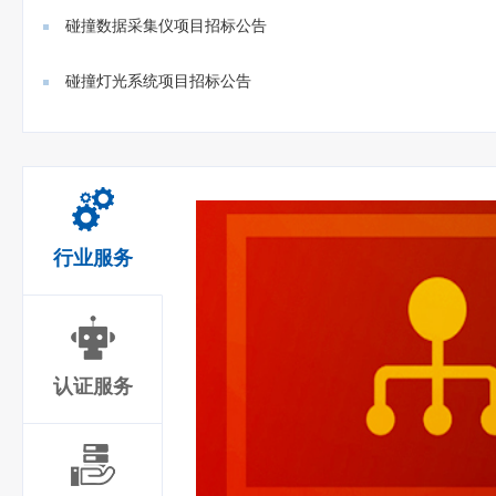
门禁、...
碰撞数据采集仪项目招标公告
碰撞灯光系统项目招标公告
行业服务
认证服务