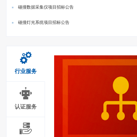
门禁、...
碰撞数据采集仪项目招标公告
碰撞灯光系统项目招标公告
行业服务
认证服务