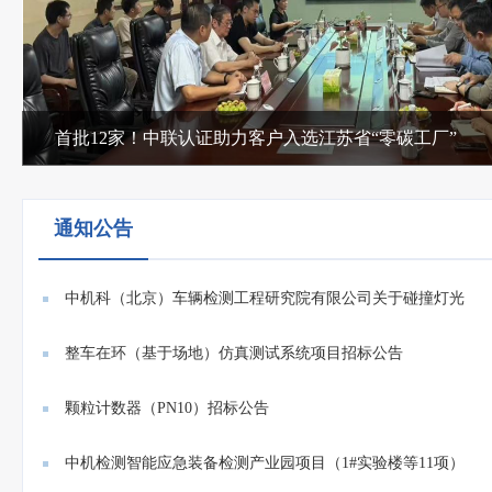
首批12家！中联认证助力客户入选江苏省“零碳工厂”
通知公告
中机科（北京）车辆检测工程研究院有限公司关于碰撞灯光
系统...
整车在环（基于场地）仿真测试系统项目招标公告
颗粒计数器（PN10）招标公告
中机检测智能应急装备检测产业园项目（1#实验楼等11项）