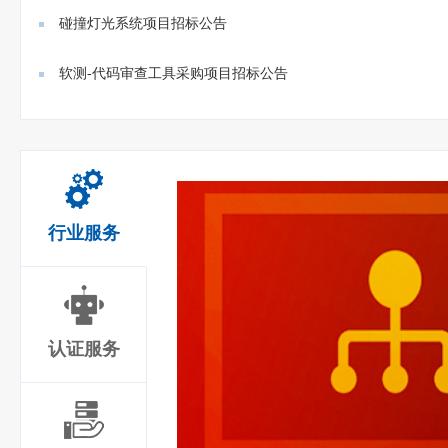
碰撞灯光系统项目招标公告
软测-代码审查工具采购项目招标公告
行业服务
认证服务