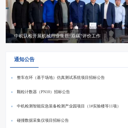
中机认检开展机械行业集群“双碳”评价工作
通知公告
整车在环（基于场地）仿真测试系统项目招标公告
颗粒计数器（PN10）招标公告
中机检测智能应急装备检测产业园项目（1#实验楼等11项）
门禁、...
碰撞数据采集仪项目招标公告