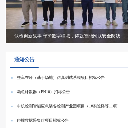
认检创新故事|守护数字疆域，铸就智能网联安全防线
通知公告
整车在环（基于场地）仿真测试系统项目招标公告
颗粒计数器（PN10）招标公告
中机检测智能应急装备检测产业园项目（1#实验楼等11项）
门禁、...
碰撞数据采集仪项目招标公告