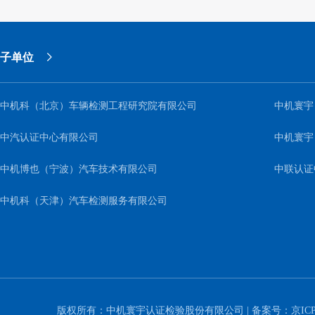
子单位
中机科（北京）车辆检测工程研究院有限公司
中机寰宇
中汽认证中心有限公司
中机寰宇
中机博也（宁波）汽车技术有限公司
中联认证
中机科（天津）汽车检测服务有限公司
版权所有：中机寰宇认证检验股份有限公司 | 备案号：
京ICP