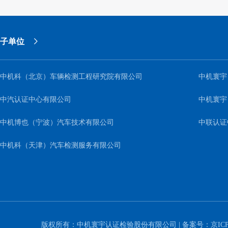
子单位
中机科（北京）车辆检测工程研究院有限公司
中机寰宇
中汽认证中心有限公司
中机寰宇
中机博也（宁波）汽车技术有限公司
中联认证
中机科（天津）汽车检测服务有限公司
版权所有：中机寰宇认证检验股份有限公司 | 备案号：
京ICP