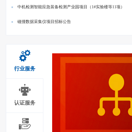
中机检测智能应急装备检测产业园项目（1#实验楼等11项）
门禁、...
碰撞数据采集仪项目招标公告
行业服务
认证服务