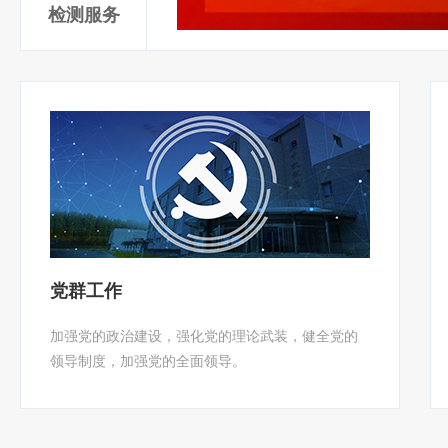
检测服务
党群工作
加强党的政治建设，强化党的理论武装，健全党的
领导制度，加强党的全面领导。