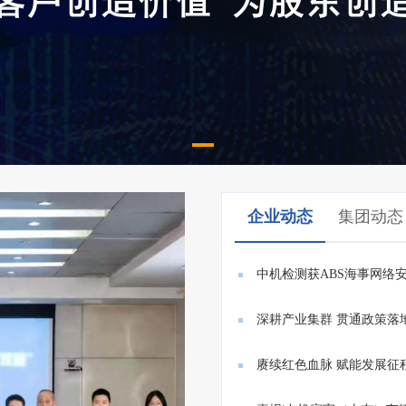
企业动态
集团动态
中机检测获ABS海事网络
E26/E27...
深耕产业集群 贯通政策落
赓续红色血脉 赋能发展征