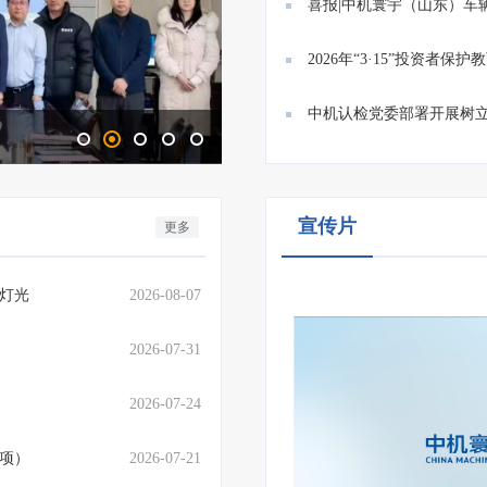
满...
喜报|中机寰宇（山东）车
业技...
2026年“3·15”投资者
投...
中机认检党委部署开展树立
认检创新故事|守护数字疆域
宣传片
更多
灯光
2026-08-07
2026-07-31
2026-07-24
1项）
2026-07-21