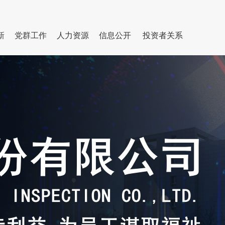
新
党群工作
人力资源
信息公开
投资者关系
基本信息
科研平台
集团动态
专家队伍
党建活动
认证服务
履行社会责任
行业工作
群团园地
招聘信息
成果奖励
通知公告
学习教育
招标采购信息
国际合作
纪检廉政
公开信息
学习二十大精
神