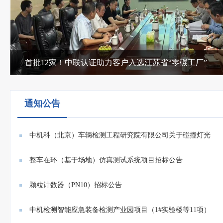
首批12家！中联认证助力客户入选江苏省“零碳工厂”
通知公告
中机科（北京）车辆检测工程研究院有限公司关于碰撞灯光
系统...
整车在环（基于场地）仿真测试系统项目招标公告
颗粒计数器（PN10）招标公告
中机检测智能应急装备检测产业园项目（1#实验楼等11项）