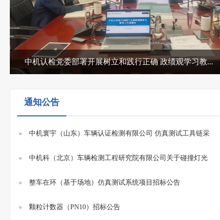
中机认检党委部署开展树立和践行正确 政绩观学习教...
通知公告
中机寰宇（山东）车辆认证检测有限公司 仿真测试工具链采
购项...
中机科（北京）车辆检测工程研究院有限公司关于碰撞灯光
系统...
整车在环（基于场地）仿真测试系统项目招标公告
颗粒计数器（PN10）招标公告