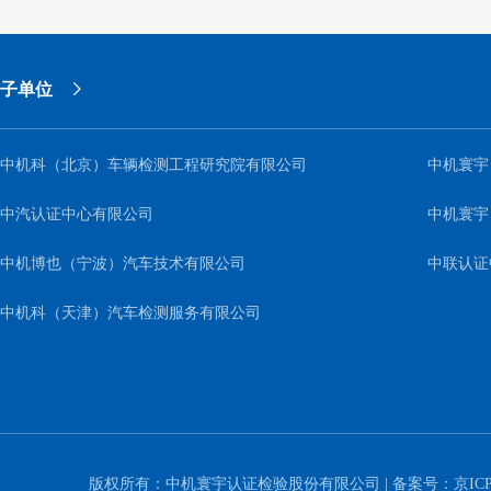
子单位
中机科（北京）车辆检测工程研究院有限公司
中机寰宇
中汽认证中心有限公司
中机寰宇
中机博也（宁波）汽车技术有限公司
中联认证
中机科（天津）汽车检测服务有限公司
版权所有：中机寰宇认证检验股份有限公司 | 备案号：
京ICP