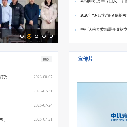
满...
喜报|中机寰宇（山东）车
业技...
2026年“3·15”投资者
投...
中机认检党委部署开展树立
认检创新故事|守护数字疆域
宣传片
更多
灯光
2026-08-07
2026-07-31
2026-07-24
1项）
2026-07-21