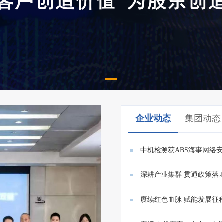
企业动态
集团动态
中机检测获ABS海事网络
E26/E27...
深耕产业集群 贯通政策落
赓续红色血脉 赋能发展征