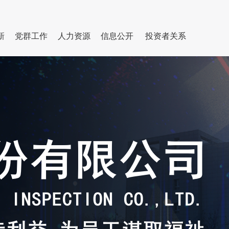
新
党群工作
人力资源
信息公开
投资者关系
基本信息
科研平台
集团动态
专家队伍
党建活动
认证服务
履行社会责任
行业工作
群团园地
招聘信息
成果奖励
通知公告
学习教育
招标采购信息
国际合作
纪检廉政
公开信息
学习二十大精
神