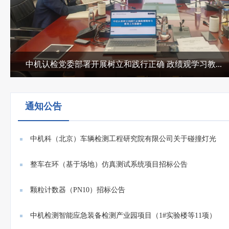
中机认检党委部署开展树立和践行正确 政绩观学习教...
通知公告
中机科（北京）车辆检测工程研究院有限公司关于碰撞灯光
系统...
整车在环（基于场地）仿真测试系统项目招标公告
颗粒计数器（PN10）招标公告
中机检测智能应急装备检测产业园项目（1#实验楼等11项）