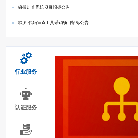
碰撞灯光系统项目招标公告
软测-代码审查工具采购项目招标公告
行业服务
认证服务