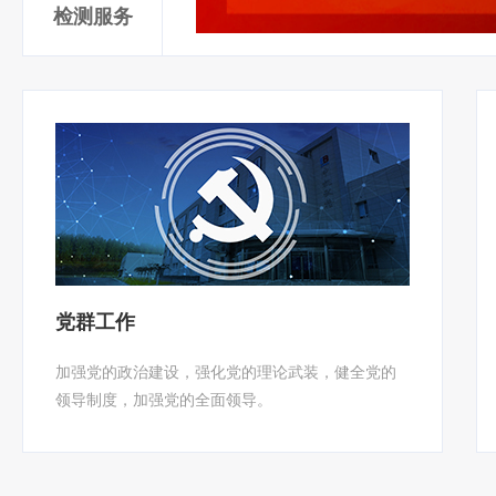
检测服务
党群工作
加强党的政治建设，强化党的理论武装，健全党的
领导制度，加强党的全面领导。