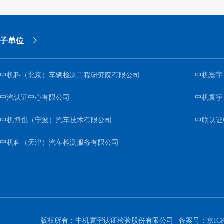
子单位
中机科（北京）车辆检测工程研究院有限公司
中机寰宇
中汽认证中心有限公司
中机寰宇
中机博也（宁波）汽车技术有限公司
中联认证
中机科（天津）汽车检测服务有限公司
版权所有：中机寰宇认证检验股份有限公司 | 备案号：
京ICP