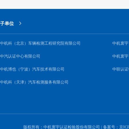
子单位
中机科（北京）车辆检测工程研究院有限公司
中机寰宇
中汽认证中心有限公司
中机寰宇
中机博也（宁波）汽车技术有限公司
中联认证
中机科（天津）汽车检测服务有限公司
版权所有：中机寰宇认证检验股份有限公司 | 备案号：
京ICP