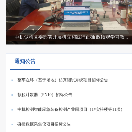
中机认检党委部署开展树立和践行正确 政绩观学习教...
通知公告
整车在环（基于场地）仿真测试系统项目招标公告
颗粒计数器（PN10）招标公告
中机检测智能应急装备检测产业园项目（1#实验楼等11项）
门禁、...
碰撞数据采集仪项目招标公告