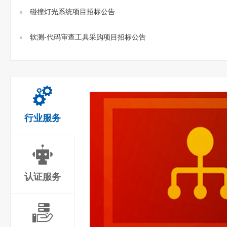
碰撞灯光系统项目招标公告
软测-代码审查工具采购项目招标公告
行业服务
认证服务