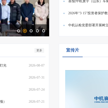
满...
喜报|中机寰宇（山东）车
业技...
2026年“3·15”投资者
投...
中机认检党委部署开展树立
防线
首批12家！中联认证助力客户
宣传片
更多
灯光
2026-08-07
2026-07-31
2026-07-24
1项）
2026-07-21