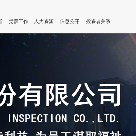
新
党群工作
人力资源
信息公开
投资者关系
基本信息
科研平台
集团动态
专家队伍
党建活动
认证服务
履行社会责任
行业工作
群团园地
招聘信息
成果奖励
通知公告
学习教育
招标采购信息
国际合作
纪检廉政
公开信息
学习二十大精
神