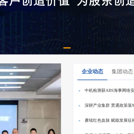
企业动态
集团动态
中机检测获ABS海事网络
E26/E27...
深耕产业集群 贯通政策落
赓续红色血脉 赋能发展征